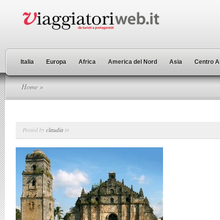
Italia
Europa
Africa
America del Nord
Asia
Centro A
Home
»
Posted by
claudia
in