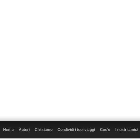
Home
Autori
Chi siamo
Condividi i tuoi viaggi
Cos’è
I nostri amici