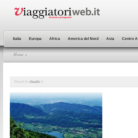
Italia
Europa
Africa
America del Nord
Asia
Centro A
Home
»
Posted by
claudia
in