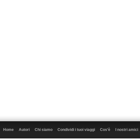
Home
Autori
Chi siamo
Condividi i tuoi viaggi
Cos’è
I nostri amici