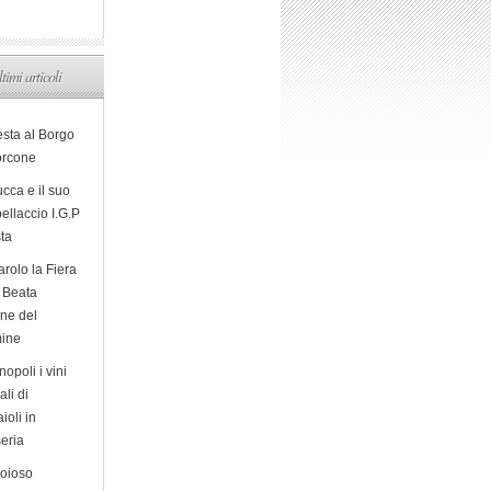
ltimi articoli
esta al Borgo
orcone
cca e il suo
ellaccio I.G.P
sta
arolo la Fiera
a Beata
ine del
ine
opoli i vini
ali di
ioli in
eria
ioioso