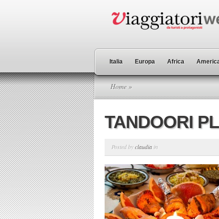
Italia
Europa
Africa
America
Home
»
TANDOORI PL
Posted by
claudia
in