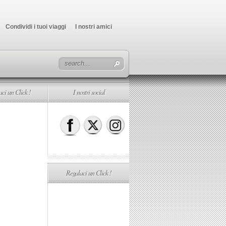
Condividi i tuoi viaggi
I nostri amici
ci un Click !
I nostri social
Regalaci un Click !