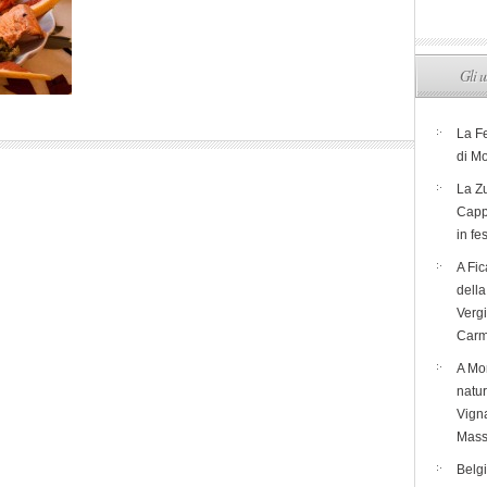
Gli u
La F
di M
La Zu
Capp
in fe
A Fic
dell
Verg
Carm
A Mon
natur
Vigna
Mass
Belg