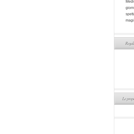
Medi
giorn
spett
magi
Regala
Le propo