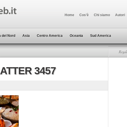
Home
Cos’è
Chi siamo
Autori
 del Nord
Asia
Centro America
Oceania
Sud America
Regala
ATTER 3457