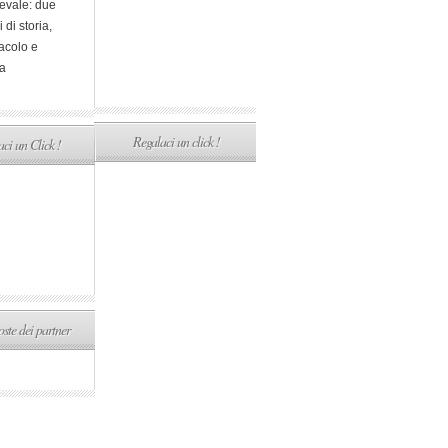
evale: due
i di storia,
acolo e
a
Regalaci un click !
ci un Click !
ste dei partner