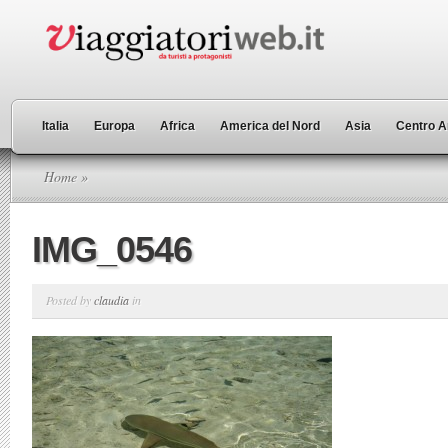
Italia
Europa
Africa
America del Nord
Asia
Centro A
Home
»
IMG_0546
Posted by
claudia
in