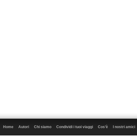
Home
Autori
Chi siamo
Condividi i tuoi viaggi
Cos’è
I nostri amici