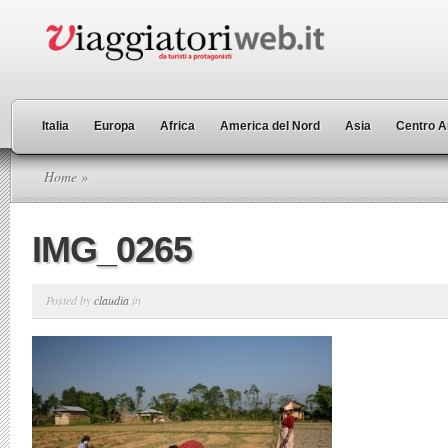
Italia
Europa
Africa
America del Nord
Asia
Centro A
Home
»
IMG_0265
Posted by
claudia
in