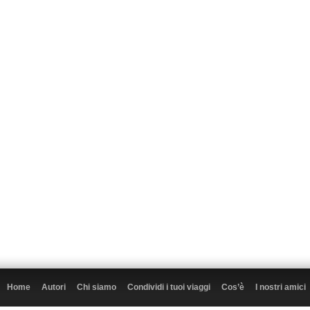
Home
Autori
Chi siamo
Condividi i tuoi viaggi
Cos’è
I nostri amici