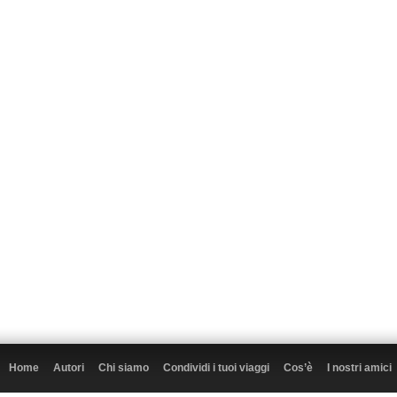
Home
Autori
Chi siamo
Condividi i tuoi viaggi
Cos’è
I nostri amici