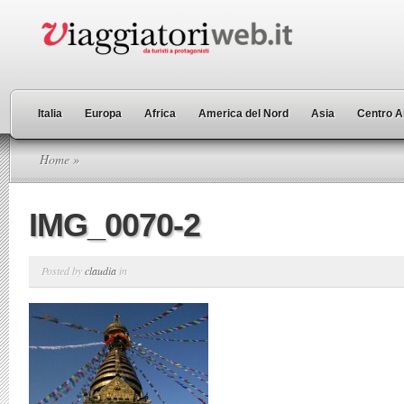
Italia
Europa
Africa
America del Nord
Asia
Centro A
Home
»
IMG_0070-2
Posted by
claudia
in