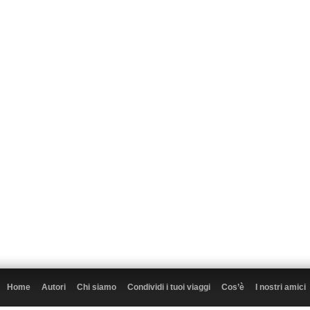
Home
Autori
Chi siamo
Condividi i tuoi viaggi
Cos’è
I nostri amici