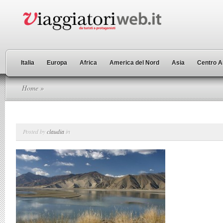
Italia
Europa
Africa
America del Nord
Asia
Centro A
Home
»
Posted by
claudia
in