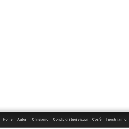
Home
Autori
Chi siamo
Condividi i tuoi viaggi
Cos’è
I nostri amici