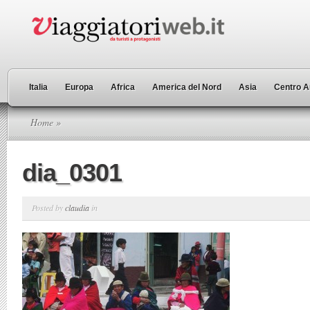
Italia
Europa
Africa
America del Nord
Asia
Centro A
Home
»
dia_0301
Posted by
claudia
in