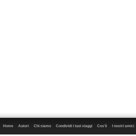
Home
Autori
Chi siamo
Condividi i tuoi viaggi
Cos’è
I nostri amici