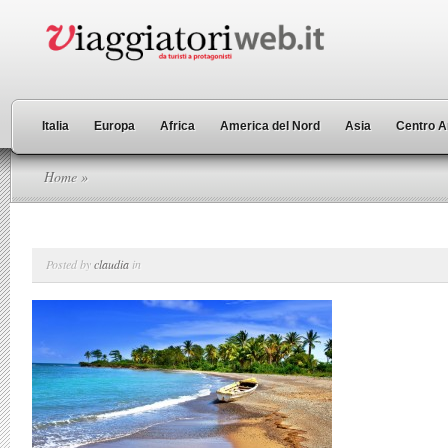
Italia
Europa
Africa
America del Nord
Asia
Centro A
Home
»
Posted by
claudia
in