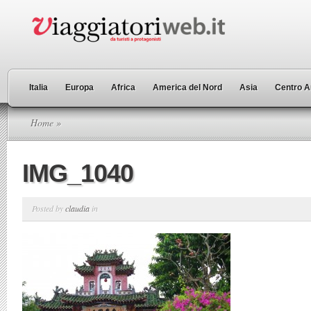
Italia
Europa
Africa
America del Nord
Asia
Centro A
Home
»
IMG_1040
Posted by
claudia
in