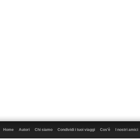
Home
Autori
Chi siamo
Condividi i tuoi viaggi
Cos’è
I nostri amici