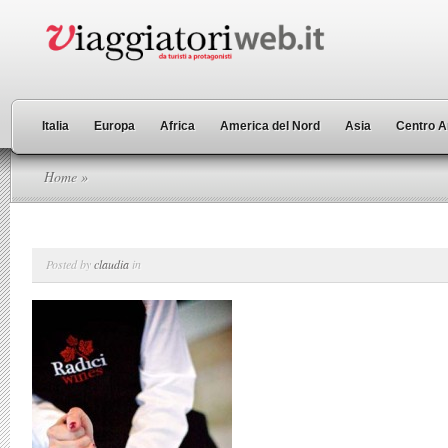
Italia
Europa
Africa
America del Nord
Asia
Centro A
Home
»
Posted by
claudia
in