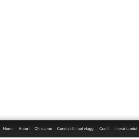
Home
Autori
Chi siamo
Condividi i tuoi viaggi
Cos’è
I nostri amici