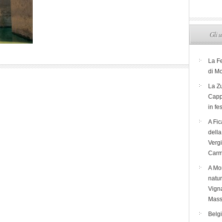
Gli u
La F
di M
La Zu
Capp
in fe
A Fic
dell
Verg
Carm
A Mon
natur
Vigna
Mass
Belg