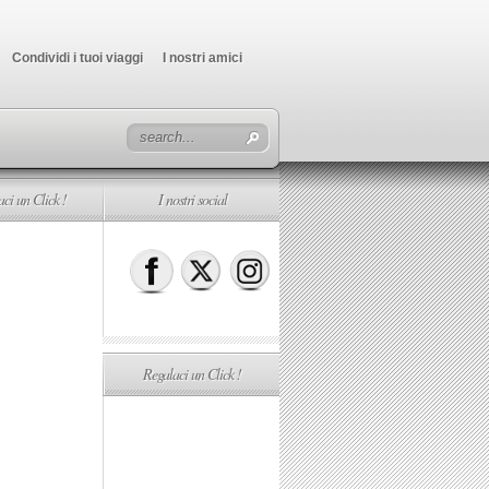
Condividi i tuoi viaggi
I nostri amici
ci un Click !
I nostri social
Regalaci un Click !