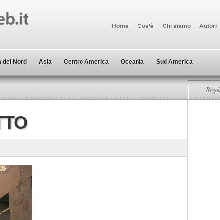
Home
Cos’è
Chi siamo
Autori
 del Nord
Asia
Centro America
Oceania
Sud America
Regala
TTO