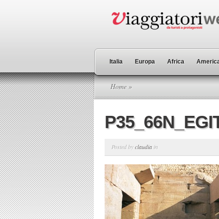
Italia
Europa
Africa
America
Home
»
P35_66N_EGI
Posted by
claudia
in