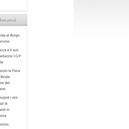
ltimi articoli
esta al Borgo
orcone
cca e il suo
ellaccio I.G.P
sta
arolo la Fiera
a Beata
ine del
ine
opoli i vini
ali di
ioli in
eria
ioioso