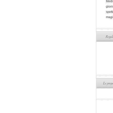
Medi
giorn
spett
magi
Regala
Le propo