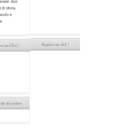
evale: due
i di storia,
acolo e
a
Regalaci un click !
ci un Click !
ste dei partner