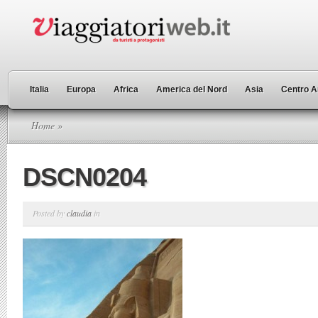
Italia
Europa
Africa
America del Nord
Asia
Centro A
Home
»
DSCN0204
Posted by
claudia
in