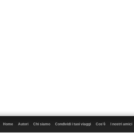
Home
Autori
Chi siamo
Condividi i tuoi viaggi
Cos’è
I nostri amici