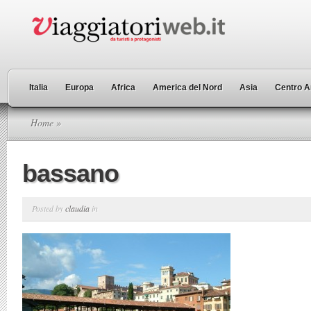
Italia
Europa
Africa
America del Nord
Asia
Centro A
Home
»
bassano
Posted by
claudia
in