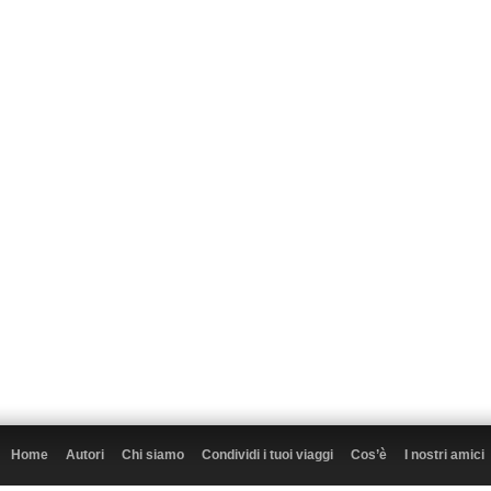
Home
Autori
Chi siamo
Condividi i tuoi viaggi
Cos’è
I nostri amici