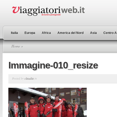
Italia
Europa
Africa
America del Nord
Asia
Centro A
Home
»
Immagine-010_resize
Posted by
claudia
in