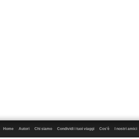
Home
Autori
Chi siamo
Condividi i tuoi viaggi
Cos’è
I nostri amici