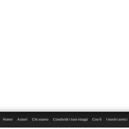
Home
Autori
Chi siamo
Condividi i tuoi viaggi
Cos’è
I nostri amici