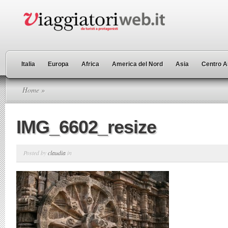
Italia
Europa
Africa
America del Nord
Asia
Centro A
Home
»
IMG_6602_resize
Posted by
claudia
in