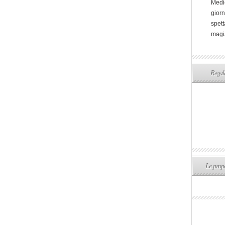
Medi
giorn
spett
magi
Regala
Le propo