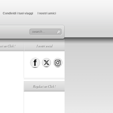
Condividi i tuoi viaggi
I nostri amici
ci un Click !
I nostri social
Regalaci un Click !