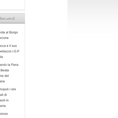
ltimi articoli
esta al Borgo
orcone
cca e il suo
ellaccio I.G.P
sta
arolo la Fiera
a Beata
ine del
ine
opoli i vini
ali di
ioli in
eria
ioioso