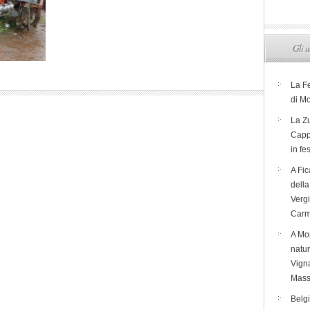
Gli u
La F
di M
La Zu
Capp
in fe
A Fic
dell
Verg
Carm
A Mon
natur
Vigna
Mass
Belg