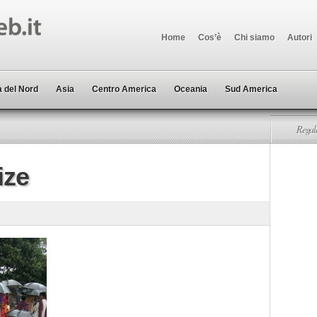
Home
Cos’è
Chi siamo
Autori
 del Nord
Asia
Centro America
Oceania
Sud America
Regala
ize