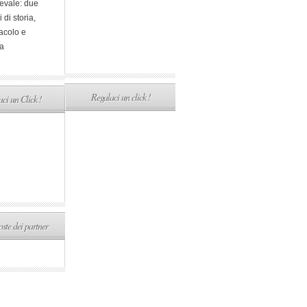
evale: due
i di storia,
acolo e
a
Regalaci un click !
ci un Click !
ste dei partner