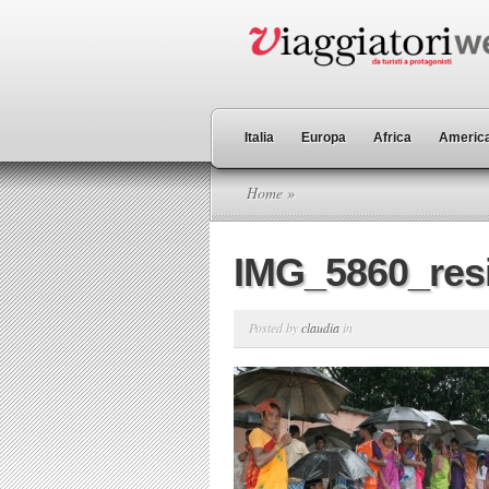
Italia
Europa
Africa
America
Home
»
IMG_5860_res
Posted by
claudia
in