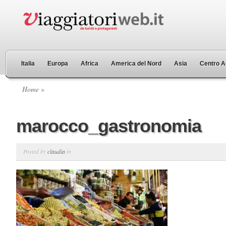
Italia
Europa
Africa
America del Nord
Asia
Centro A
Home
»
marocco_gastronomia
Posted by
claudia
in