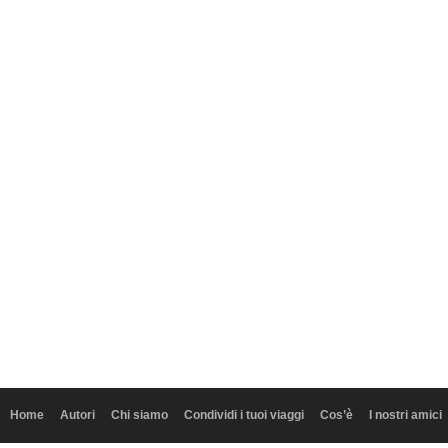
Home
Autori
Chi siamo
Condividi i tuoi viaggi
Cos’è
I nostri amici