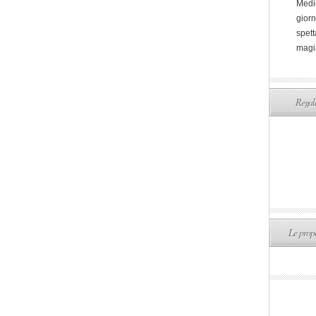
Medi
giorn
spett
magi
Regala
Le propo