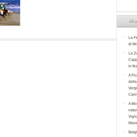
Gli u
La F
di M
La Zu
Capp
in fe
A Fic
dell
Verg
Carm
A Mon
natur
Vigna
Mass
Belg