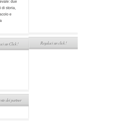
evale: due
i di storia,
acolo e
a
Regalaci un click !
ci un Click !
ste dei partner