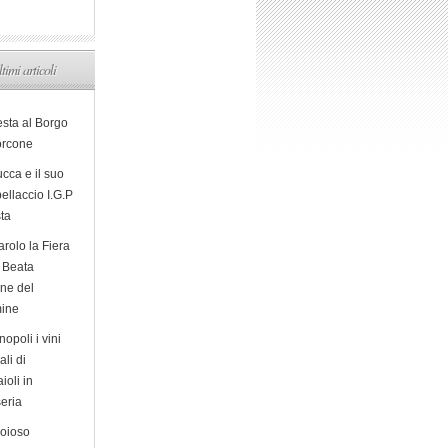
ltimi articoli
esta al Borgo
orcone
cca e il suo
ellaccio I.G.P
sta
arolo la Fiera
a Beata
ine del
ine
opoli i vini
ali di
ioli in
eria
ioioso