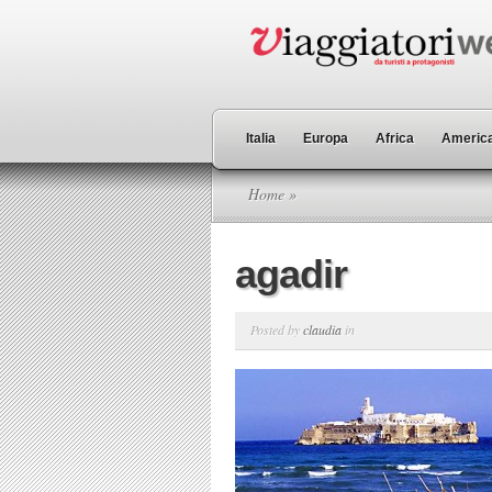
Italia
Europa
Africa
America
Home
»
agadir
Posted by
claudia
in