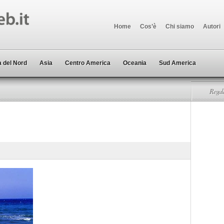
Home
Cos’è
Chi siamo
Autori
 del Nord
Asia
Centro America
Oceania
Sud America
Regala