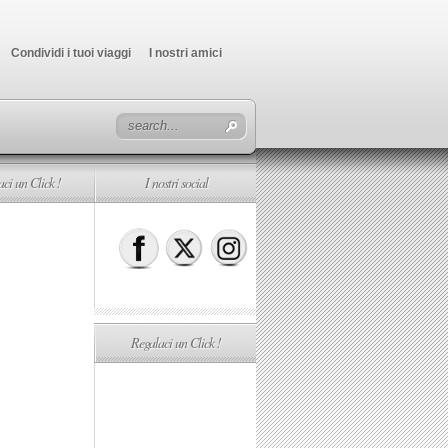
Condividi i tuoi viaggi
I nostri amici
ci un Click !
I nostri social
Regalaci un Click !