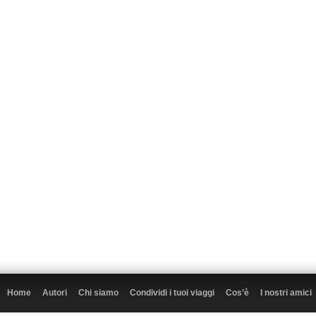
Home
Autori
Chi siamo
Condividi i tuoi viaggi
Cos’è
I nostri amici