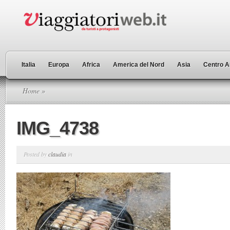
Italia
Europa
Africa
America del Nord
Asia
Centro A
Home
»
IMG_4738
Posted by
claudia
in