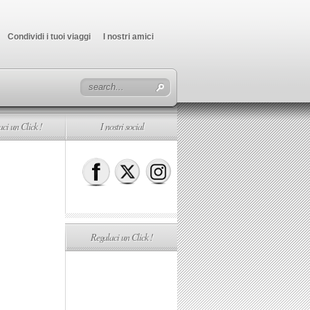
Condividi i tuoi viaggi
I nostri amici
ci un Click !
I nostri social
Regalaci un Click !