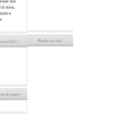
evale: due
i di storia,
acolo e
a
Regalaci un click !
ci un Click !
ste dei partner