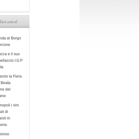
ltimi articoli
esta al Borgo
orcone
cca e il suo
ellaccio I.G.P
sta
arolo la Fiera
a Beata
ine del
ine
opoli i vini
ali di
ioli in
eria
ioioso