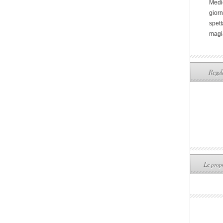
Medi
giorn
spett
magi
Regala
Le propo