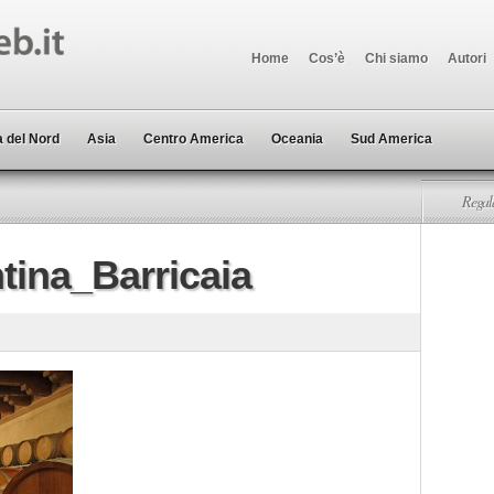
Home
Cos’è
Chi siamo
Autori
 del Nord
Asia
Centro America
Oceania
Sud America
Regala
tina_Barricaia