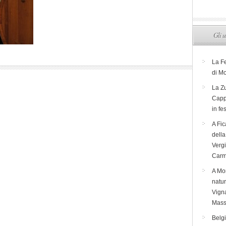
Gli u
La F
di M
La Zu
Capp
in fe
A Fic
dell
Verg
Carm
A Mon
natur
Vigna
Mass
Belg