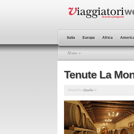
Italia
Europa
Africa
America
Home
»
Tenute La Mon
Posted by
claudia
in