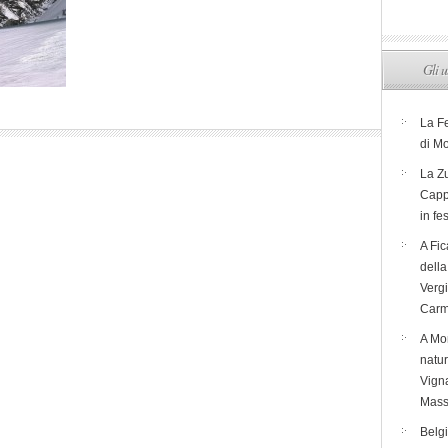
Gli u
La F
di M
La Zu
Capp
in fe
A Fic
dell
Verg
Carm
A Mon
natur
Vigna
Mass
Belg