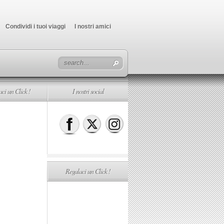
Condividi i tuoi viaggi
I nostri amici
ci un Click !
I nostri social
Regalaci un Click !