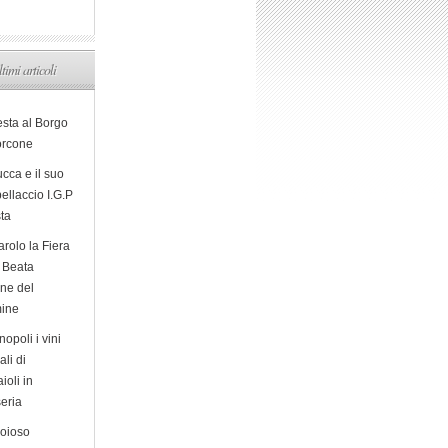
ltimi articoli
esta al Borgo
orcone
cca e il suo
ellaccio I.G.P
sta
arolo la Fiera
a Beata
ine del
ine
opoli i vini
ali di
ioli in
eria
ioioso