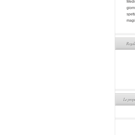
Medi
giorn
spett
magi
Regala
Le propo