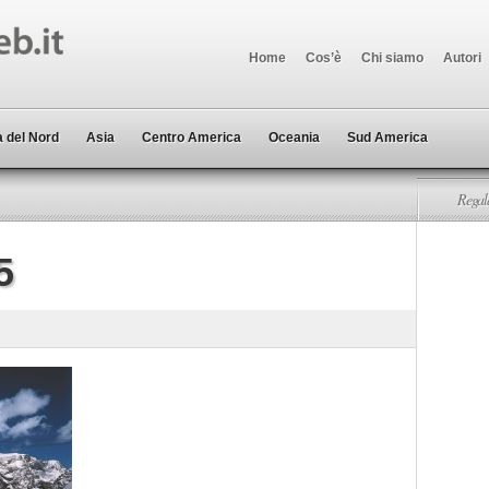
Home
Cos’è
Chi siamo
Autori
 del Nord
Asia
Centro America
Oceania
Sud America
Regala
5