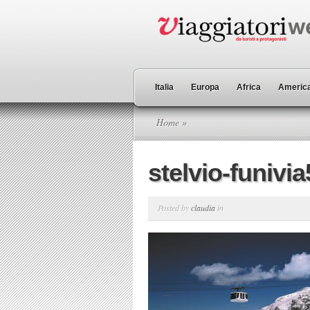
Italia
Europa
Africa
America
Home
»
stelvio-funivia
Posted by
claudia
in