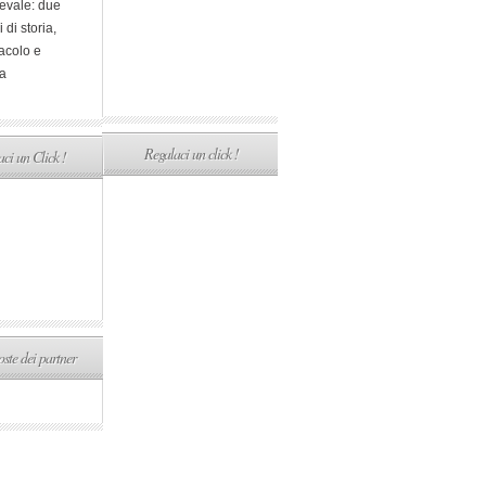
evale: due
i di storia,
acolo e
a
Regalaci un click !
ci un Click !
ste dei partner