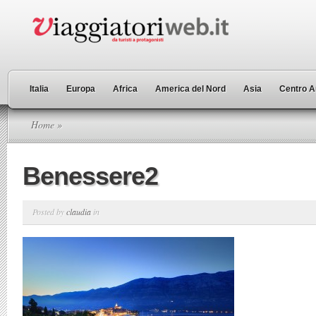
Italia
Europa
Africa
America del Nord
Asia
Centro A
Home
»
Benessere2
Posted by
claudia
in