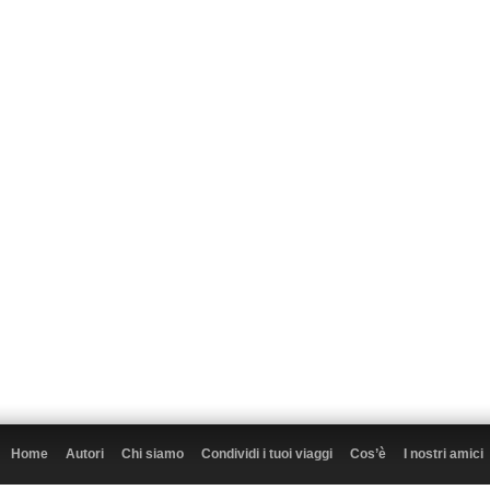
Home
Autori
Chi siamo
Condividi i tuoi viaggi
Cos’è
I nostri amici