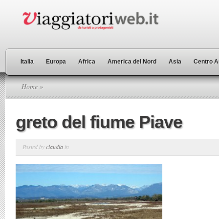
Italia
Europa
Africa
America del Nord
Asia
Centro A
Home
»
greto del fiume Piave
Posted by
claudia
in