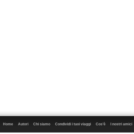
Home
Autori
Chi siamo
Condividi i tuoi viaggi
Cos’è
I nostri amici