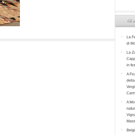
Gli u
La F
di M
La Zu
Capp
in fe
A Fic
dell
Verg
Carm
A Mon
natur
Vigna
Mass
Belg