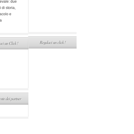
evale: due
i di storia,
acolo e
a
Regalaci un click !
ci un Click !
ste dei partner