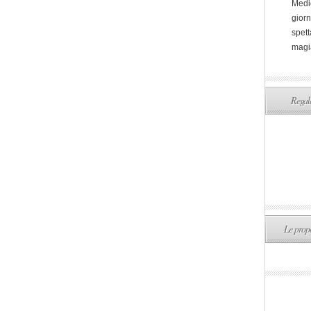
Medi
giorn
spett
magi
Regala
Le propo