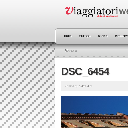
Italia
Europa
Africa
America
Home
»
DSC_6454
Posted by
claudia
in