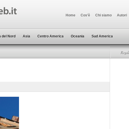
Home
Cos’è
Chi siamo
Autori
 del Nord
Asia
Centro America
Oceania
Sud America
Regala