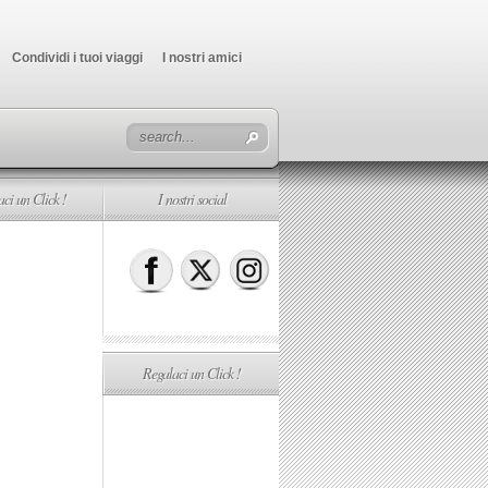
Condividi i tuoi viaggi
I nostri amici
ci un Click !
I nostri social
Regalaci un Click !