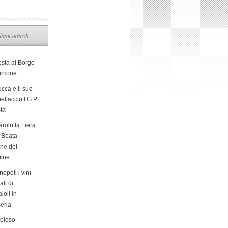
ltimi articoli
esta al Borgo
orcone
cca e il suo
ellaccio I.G.P
sta
arolo la Fiera
a Beata
ine del
ine
opoli i vini
ali di
ioli in
eria
ioioso