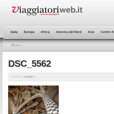
Italia
Europa
Africa
America del Nord
Asia
Centro A
Home
»
DSC_5562
Posted by
claudia
in