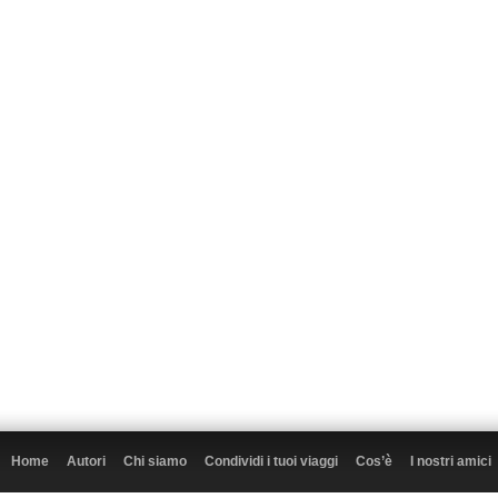
Home
Autori
Chi siamo
Condividi i tuoi viaggi
Cos’è
I nostri amici