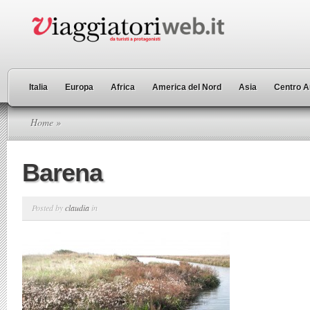
Italia
Europa
Africa
America del Nord
Asia
Centro A
Home
»
Barena
Posted by
claudia
in