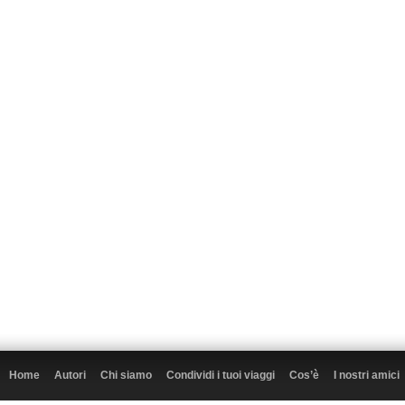
Home
Autori
Chi siamo
Condividi i tuoi viaggi
Cos’è
I nostri amici