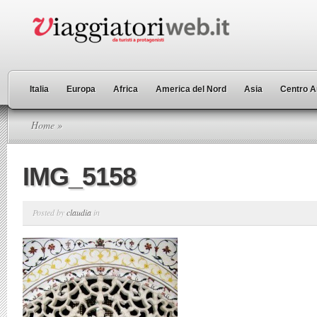
Italia
Europa
Africa
America del Nord
Asia
Centro A
Home
»
IMG_5158
Posted by
claudia
in