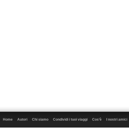
Home
Autori
Chi siamo
Condividi i tuoi viaggi
Cos’è
I nostri amici