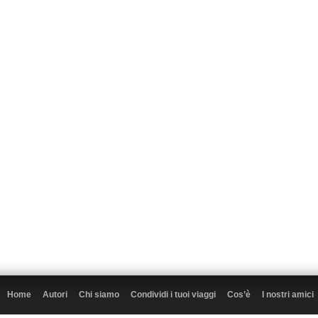
Home
Autori
Chi siamo
Condividi i tuoi viaggi
Cos’è
I nostri amici