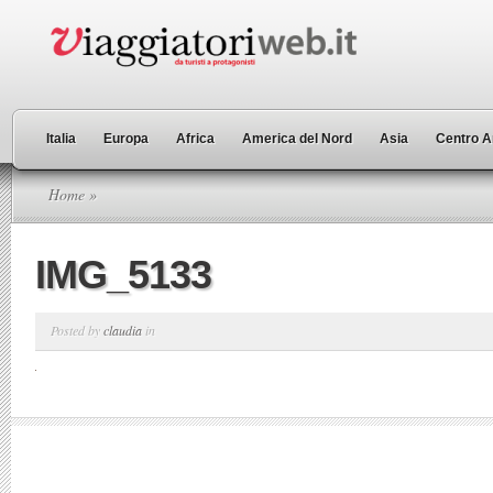
Italia
Europa
Africa
America del Nord
Asia
Centro A
Home
»
IMG_5133
Posted by
claudia
in