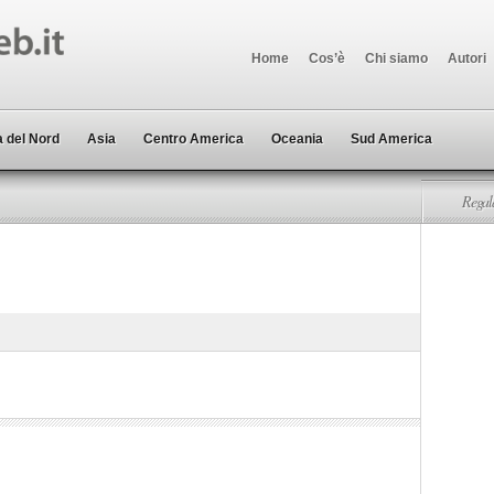
Home
Cos’è
Chi siamo
Autori
 del Nord
Asia
Centro America
Oceania
Sud America
Regala