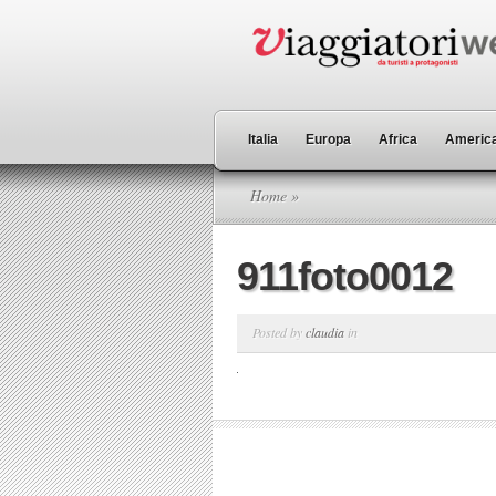
Italia
Europa
Africa
America
Home
»
911foto0012
Posted by
claudia
in