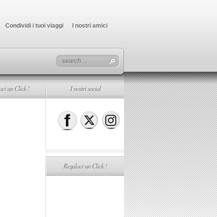
Condividi i tuoi viaggi
I nostri amici
ci un Click !
I nostri social
Regalaci un Click !