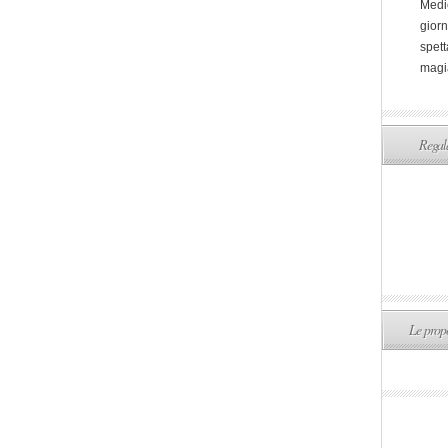
Medi
giorn
spett
magi
Regala
Le propo