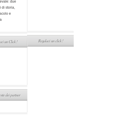
evale: due
i di storia,
acolo e
a
Regalaci un click !
ci un Click !
ste dei partner