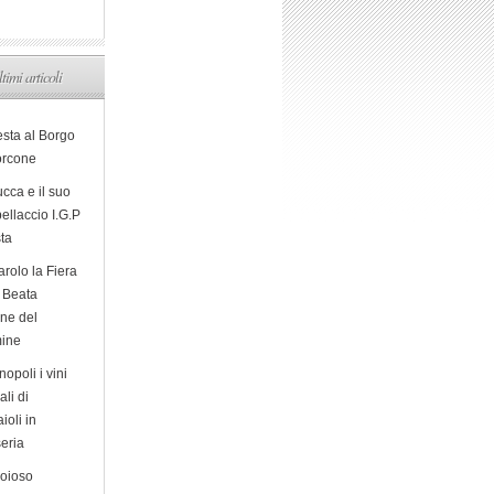
ltimi articoli
esta al Borgo
orcone
cca e il suo
ellaccio I.G.P
sta
arolo la Fiera
a Beata
ine del
ine
opoli i vini
ali di
ioli in
eria
ioioso