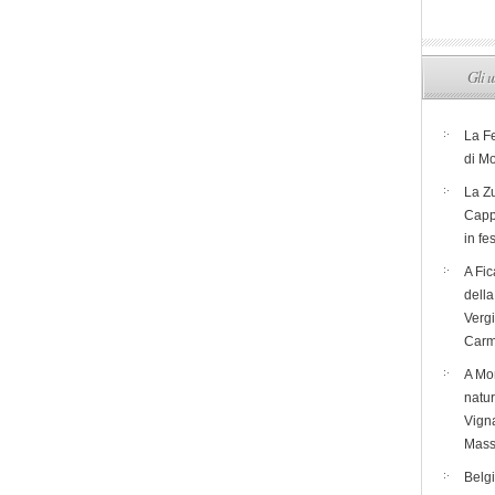
Gli u
La F
di M
La Zu
Capp
in fe
A Fic
dell
Verg
Carm
A Mon
natur
Vigna
Mass
Belg