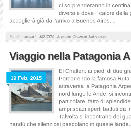
ci sorprenderanno in centinai
diversi e dove il calore della 
accoglierà già dall’arrivo a Buenos Aires....
Posted by
claudia
in
-SERVIZIO-
,
Argentina
,
Continenti
,
Sud America
Viaggio nella Patagonia A
El Chalten: ai piedi di due 
19 Feb, 2015
Percorrendo la famosa Ruta 
attraversa la Patagonia Arge
nord lungo le Ande, si incon
particolare, fatto di splendi
ampi spazi aperti battuti da i
Talvolta si incontrano dei g
nandù che silenziosi pascolano in queste lande..