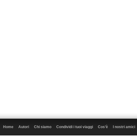
Home
Autori
Chi siamo
Condividi i tuoi viaggi
Cos’è
I nostri amici