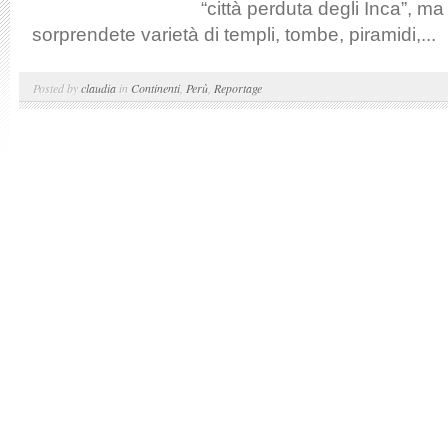
“città perduta degli Inca”, m
sorprendete varietà di templi, tombe, piramidi,...
Posted by
claudia
in
Continenti
,
Perù
,
Reportage