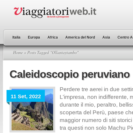
Italia
Europa
Africa
America del Nord
Asia
Centro A
Home
» Posts Tagged "Ollantaytambo"
Caleidoscopio peruviano
Perdere tre aerei in due sett
11 Set, 2022
L’impresa, non indifferente, m
durante il mio, peraltro, belli
scoperta del Perù, paese che
maggior numero di siti storic
tra questi non solo Machu P