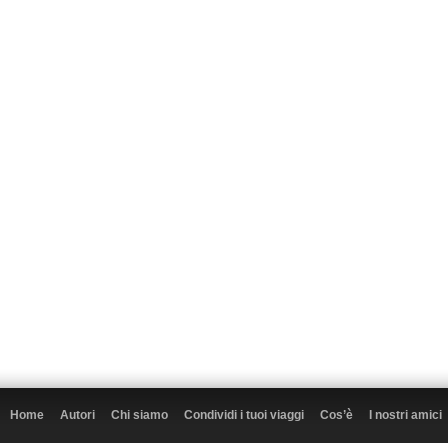
Home
Autori
Chi siamo
Condividi i tuoi viaggi
Cos’è
I nostri amici