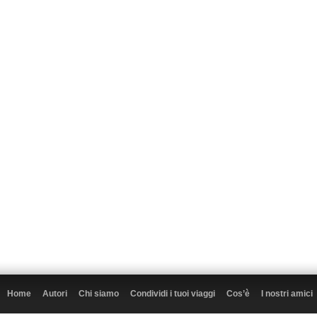
Home
Autori
Chi siamo
Condividi i tuoi viaggi
Cos’è
I nostri amici