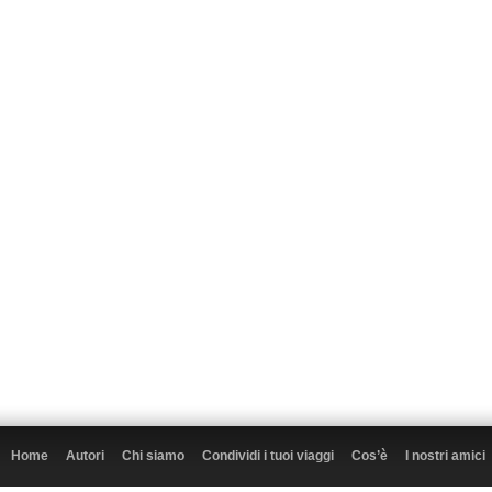
Home
Autori
Chi siamo
Condividi i tuoi viaggi
Cos’è
I nostri amici