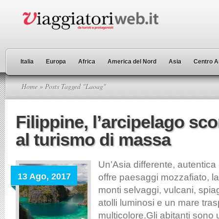
Italia
Europa
Africa
America del Nord
Asia
Centro A
Home
» Posts Tagged "Laoag"
Filippine, l’arcipelago sc
al turismo di massa
Un’Asia differente, autentica
13 Ago, 2017
offre paesaggi mozzafiato, la
monti selvaggi, vulcani, spi
atolli luminosi e un mare tra
multicolore.Gli abitanti sono u