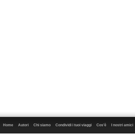
Home
Autori
Chi siamo
Condividi i tuoi viaggi
Cos’è
I nostri amici