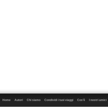
Home
Autori
Chi siamo
Condividi i tuoi viaggi
Cos’è
I nostri amici