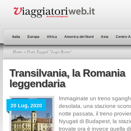
Italia
Europa
Africa
America del Nord
Asia
Centro A
Home
» Posts Tagged "Lago Rosso"
Transilvania, la Romania
leggendaria
Immaginate un treno sgangh
20 Lug, 2020
desolata, una stazione sconos
notte passata, il treno provi
Nyugati di Budapest, la stazi
trovate ora è invece quella d