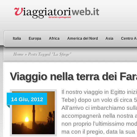
Italia
Europa
Africa
America del Nord
Asia
Centro A
Home
» Posts Tagged "La Sfinge"
Viaggio nella terra dei Fa
Il nostro viaggio in Egitto iniz
14 Giu, 2012
Tebe) dopo un volo di circa 
All’arrivo ci imbarchiamo sul
accompagnerà nella nostra a
non proprio l’ultimissimo mode
ma con il pregio, data la sua v