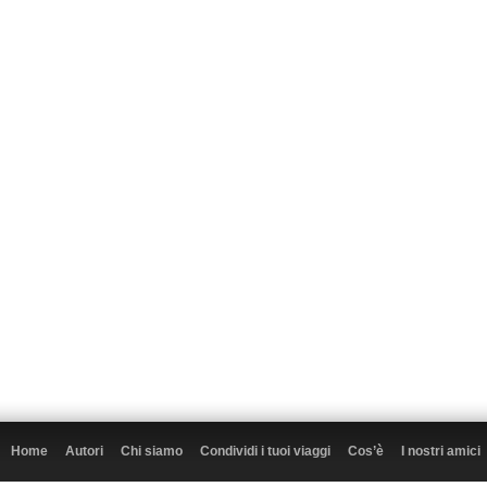
Home
Autori
Chi siamo
Condividi i tuoi viaggi
Cos’è
I nostri amici