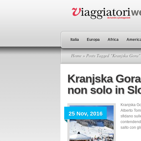
Italia
Europa
Africa
America
Home
» Posts Tagged "Kranjska Gora"
Kranjska Gora
non solo in Sl
Kranjska Gora
Alberto Tom
25 Nov, 2016
sfidano sull
contendendo
salto con gl