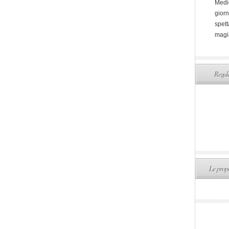
Medi
giorn
spett
magi
Regala
Le propo