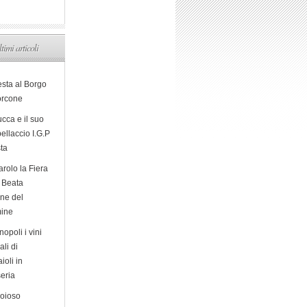
ltimi articoli
esta al Borgo
orcone
cca e il suo
ellaccio I.G.P
sta
arolo la Fiera
a Beata
ine del
ine
opoli i vini
ali di
ioli in
eria
ioioso