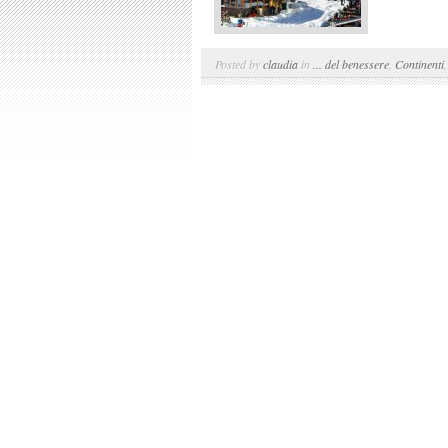
Posted by
claudia
in
... del benessere
,
Continenti