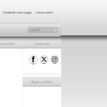
Condividi i tuoi viaggi
I nostri amici
ci un Click !
I nostri social
Regalaci un Click !