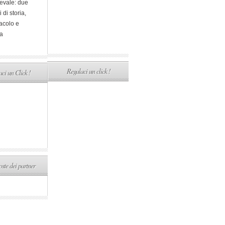
evale: due
i di storia,
acolo e
a
Regalaci un click !
ci un Click !
ste dei partner