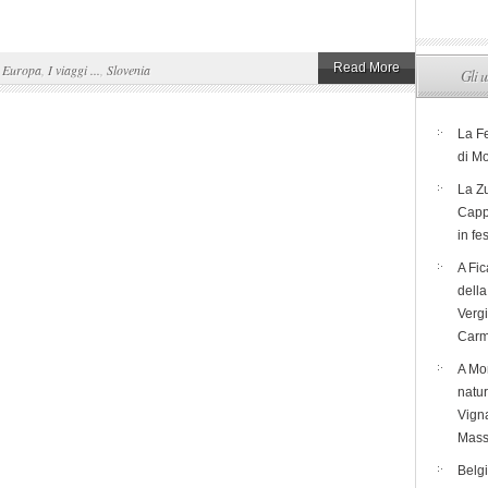
Read More
,
Europa
,
I viaggi ...
,
Slovenia
Gli u
La F
di M
La Zu
Capp
in fe
A Fic
dell
Verg
Carm
A Mon
natur
Vigna
Mass
Belg