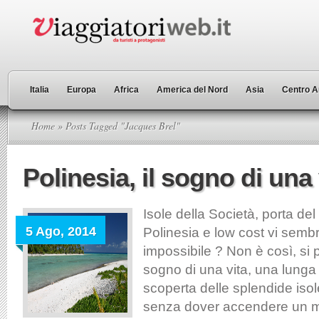
Italia
Europa
Africa
America del Nord
Asia
Centro A
Home
» Posts Tagged "Jacques Brel"
Polinesia, il sogno di una 
Isole della Società, porta del
5 Ago, 2014
Polinesia e low cost vi semb
impossibile ? Non è così, si 
sogno di una vita, una lunga
scoperta delle splendide isol
senza dover accendere un m