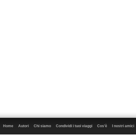
Home
Autori
Chi siamo
Condividi i tuoi viaggi
Cos’è
I nostri amici