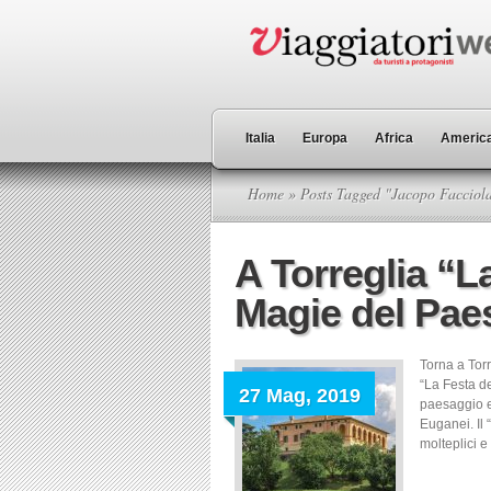
Italia
Europa
Africa
America
Home
» Posts Tagged "Jacopo Facciola
A Torreglia “L
Magie del Pae
Torna a Tor
“La Festa de
27 Mag, 2019
paesaggio eu
Euganei. Il 
molteplici e 