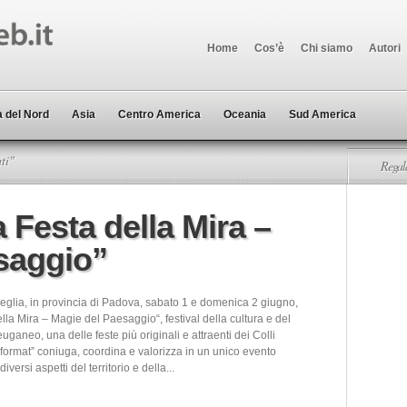
Home
Cos’è
Chi siamo
Autori
 del Nord
Asia
Centro America
Oceania
Sud America
ti"
Regala
a Festa della Mira –
saggio”
reglia, in provincia di Padova, sabato 1 e domenica 2 giugno,
lla Mira – Magie del Paesaggio“, festival della cultura e del
ganeo, una delle feste più originali e attraenti dei Colli
“format” coniuga, coordina e valorizza in un unico evento
diversi aspetti del territorio e della...