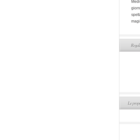
Medi
giorn
spett
magi
Regala
Le propo