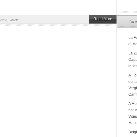
Read More
rismo
,
Veneto
Gli u
La F
di M
La Zu
Capp
in fe
A Fic
dell
Verg
Carm
A Mon
natur
Vigna
Mass
Belg