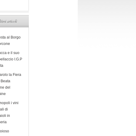
ltimi articoli
esta al Borgo
orcone
cca e il suo
ellaccio I.G.P
sta
arolo la Fiera
a Beata
ine del
ine
opoli i vini
ali di
ioli in
eria
ioioso