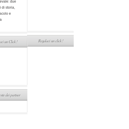
evale: due
i di storia,
acolo e
a
Regalaci un click !
ci un Click !
ste dei partner