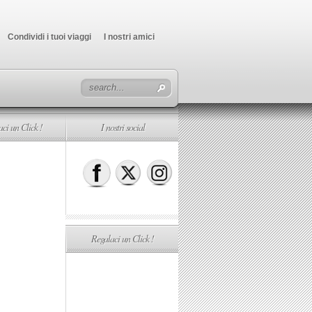
Condividi i tuoi viaggi
I nostri amici
ci un Click !
I nostri social
Regalaci un Click !