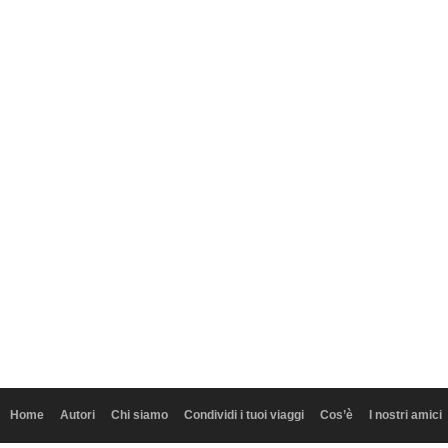
Home
Autori
Chi siamo
Condividi i tuoi viaggi
Cos’è
I nostri amici