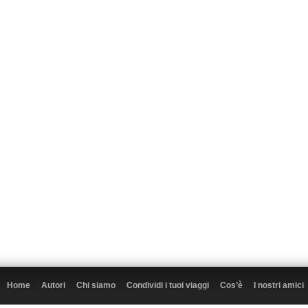
Home
Autori
Chi siamo
Condividi i tuoi viaggi
Cos’è
I nostri amici