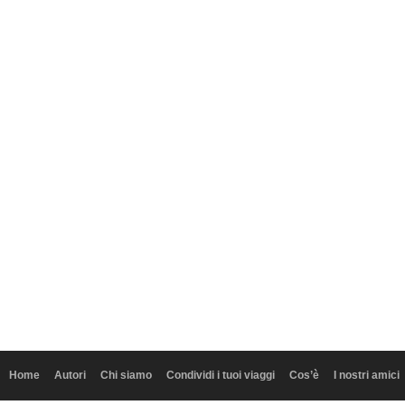
Home
Autori
Chi siamo
Condividi i tuoi viaggi
Cos’è
I nostri amici