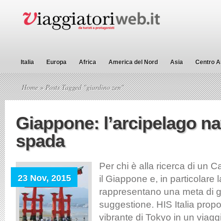
Italia
Europa
Africa
America del Nord
Asia
Centro A
Home
» Posts Tagged "giardino zen"
Giappone: l’arcipelago n
spada
Per chi è alla ricerca di un 
23 Nov, 2015
il Giappone e, in particolare 
rappresentano una meta di g
suggestione. HIS Italia prop
vibrante di Tokyo in un viagg