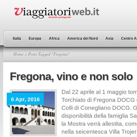
Italia
Europa
Africa
America del Nord
Asia
Centro A
Home
» Posts Tagged "Fregona"
Fregona, vino e non solo
Dal 22 aprile al 1 maggio tor
6 Apr, 2016
Torchiato di Fregona DOCG e 
Colli di Conegliano DOCG. Gr
disponibilità della famiglia S
la Mostra verrà allestita, co
nella seicentesca Villa Troje