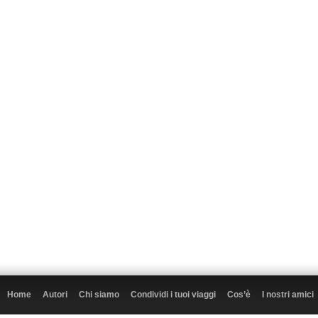
Home
Autori
Chi siamo
Condividi i tuoi viaggi
Cos’è
I nostri amici