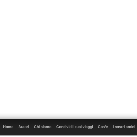
Home
Autori
Chi siamo
Condividi i tuoi viaggi
Cos’è
I nostri amici