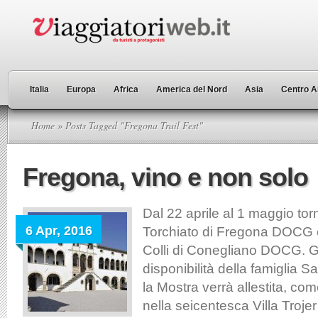
Italia
Europa
Africa
America del Nord
Asia
Centro A
Home
» Posts Tagged "Fregona Trail Fest"
Fregona, vino e non solo
Dal 22 aprile al 1 maggio tor
6 Apr, 2016
Torchiato di Fregona DOCG e 
Colli di Conegliano DOCG. Gr
disponibilità della famiglia S
la Mostra verrà allestita, co
nella seicentesca Villa Troje