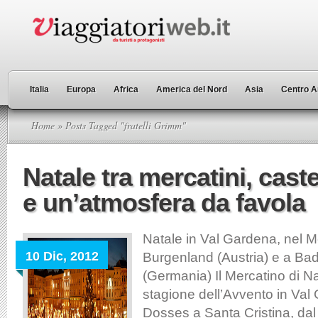
Italia
Europa
Africa
America del Nord
Asia
Centro A
Home
» Posts Tagged "fratelli Grimm"
Natale tra mercatini, castel
e un’atmosfera da favola
Natale in Val Gardena, nel 
10 Dic, 2012
Burgenland (Austria) e a B
(Germania) Il Mercatino di Na
stagione dell’Avvento in Val
Dosses a Santa Cristina, dal 