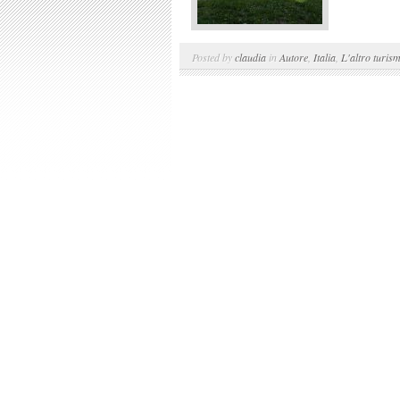
Posted by
claudia
in
Autore
,
Italia
,
L'altro turis