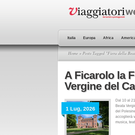
Italia
Europa
Africa
America
Home
» Posts Tagged "Fiera della Bea
A Ficarolo la F
Vergine del C
Dal 10 al 21
Beata Vergi
1 Lug, 2026
del Polesin
accoglierà v
musica, teat