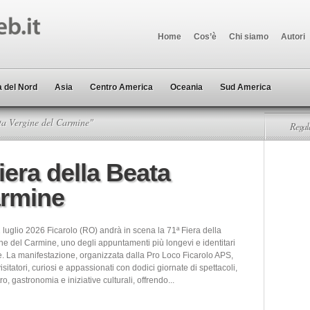
Home
Cos’è
Chi siamo
Autori
 del Nord
Asia
Centro America
Oceania
Sud America
ta Vergine del Carmine"
Regala
iera della Beata
armine
 luglio 2026 Ficarolo (RO) andrà in scena la 71ª Fiera della
ne del Carmine, uno degli appuntamenti più longevi e identitari
e. La manifestazione, organizzata dalla Pro Loco Ficarolo APS,
isitatori, curiosi e appassionati con dodici giornate di spettacoli,
ro, gastronomia e iniziative culturali, offrendo...