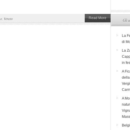
Read More
mo
,
Veneto
Gli u
La F
di M
La Zu
Capp
in fe
A Fic
dell
Verg
Carm
A Mon
natur
Vigna
Mass
Belg