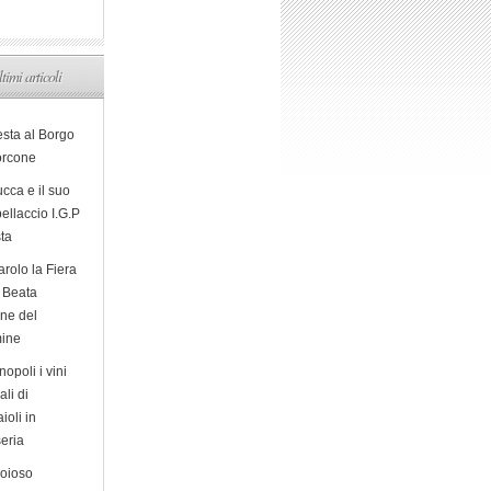
ltimi articoli
esta al Borgo
orcone
cca e il suo
ellaccio I.G.P
sta
arolo la Fiera
a Beata
ine del
ine
opoli i vini
ali di
ioli in
eria
ioioso