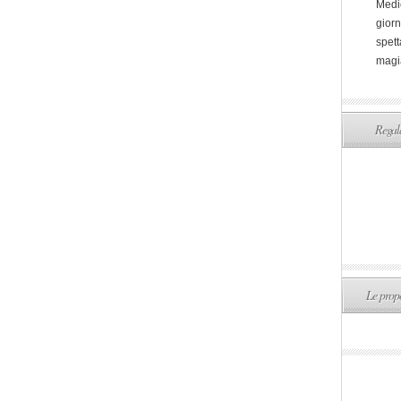
Medi
giorn
spett
magi
Regala
Le propo