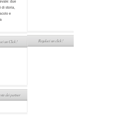
evale: due
i di storia,
acolo e
a
Regalaci un click !
ci un Click !
ste dei partner