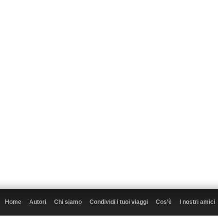
Home
Autori
Chi siamo
Condividi i tuoi viaggi
Cos’è
I nostri amici