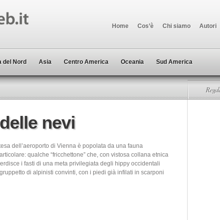
Home
Cos’è
Chi siamo
Autori
 del Nord
Asia
Centro America
Oceania
Sud America
Regala
 delle nevi
ttesa dell’aeroporto di Vienna è popolata da una fauna
particolare: qualche “fricchettone” che, con vistosa collana etnica
nverdisce i fasti di una meta privilegiata degli hippy occidentali
ruppetto di alpinisti convinti, con i piedi già infilati in scarponi