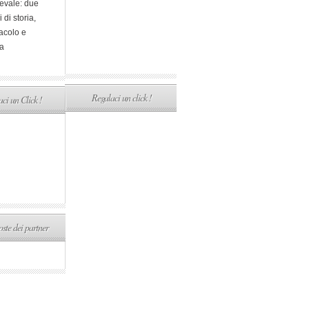
evale: due
i di storia,
acolo e
a
Regalaci un click !
ci un Click !
ste dei partner