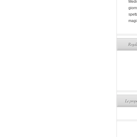
Medi
giorn
spett
magi
Regala
Le propo