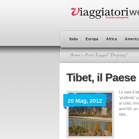
Italia
Europa
Africa
America
Home
» Posts Tagged "Drepung"
Tibet, il Paese
La sala d’a
“piuttosto” 
20 Mag, 2012
al collo, ri
anni’60, un g
stile...