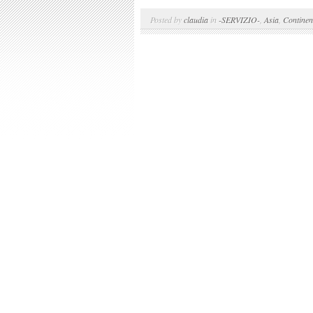
Posted by
claudia
in
-SERVIZIO-
,
Asia
,
Continen