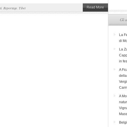
Read More
ti
,
Reportage
,
Tibet
Gli u
La F
di M
La Zu
Capp
in fe
A Fic
dell
Verg
Carm
A Mon
natur
Vigna
Mass
Belg