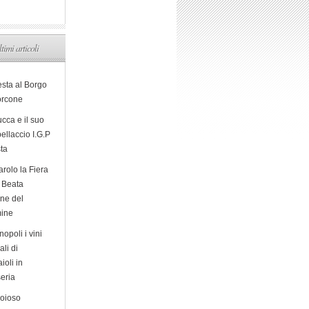
ltimi articoli
esta al Borgo
orcone
cca e il suo
ellaccio I.G.P
sta
arolo la Fiera
a Beata
ine del
ine
opoli i vini
ali di
ioli in
eria
ioioso