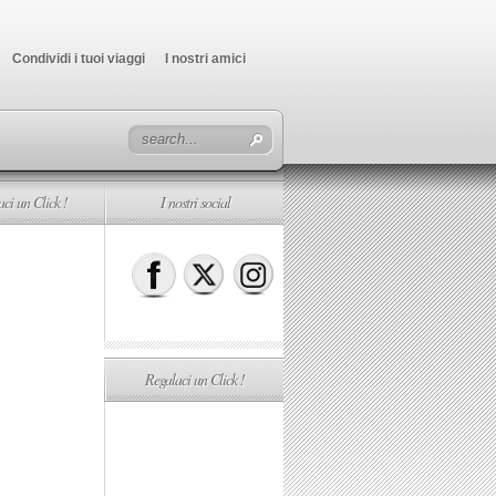
Condividi i tuoi viaggi
I nostri amici
ci un Click !
I nostri social
Regalaci un Click !