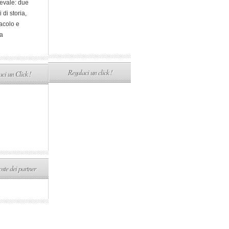
evale: due
i di storia,
acolo e
a
Regalaci un click !
ci un Click !
ste dei partner