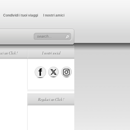
Condividi i tuoi viaggi
I nostri amici
ci un Click !
I nostri social
Regalaci un Click !