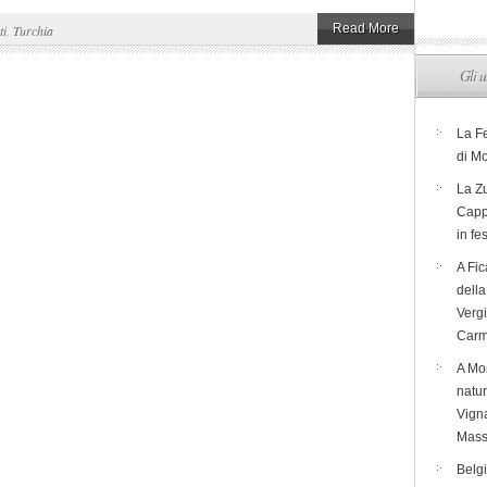
Read More
ti
,
Turchia
Gli u
La F
di M
La Zu
Capp
in fe
A Fic
dell
Verg
Carm
A Mon
natur
Vigna
Mass
Belg